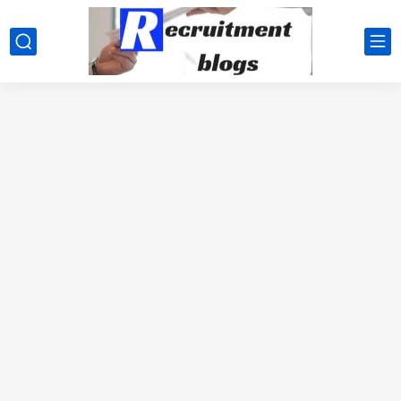
google.com, pub-2091334367487754, DIRECT, f08c47fec0942fa0