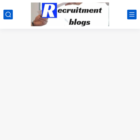
google.com, pub-2091334367487754, DIRECT, f08c47fec0942fa0