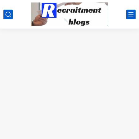
google.com, pub-2091334367487754, DIRECT, f08c47fec0942fa0