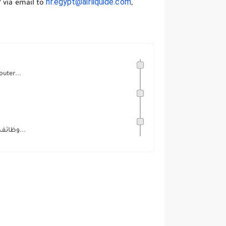
hr.egypt@airliquide.com
 via email to
,
uter...
وظائف حكوميه في عده تخصصات ومحافظات|القوى العاملة تعلن عن 4219...