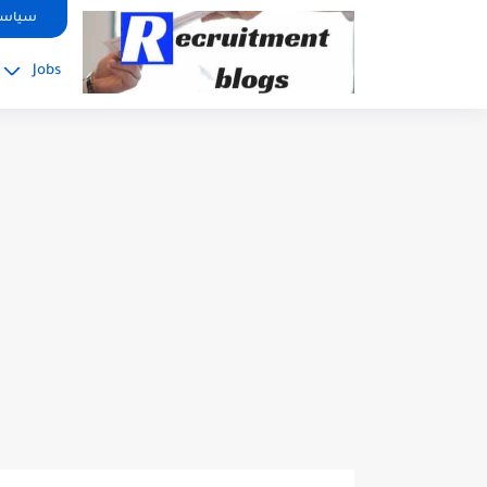
google.com, pub-2091334367487754, DIRECT, f08c47fec0942fa0
سياسة
Jobs