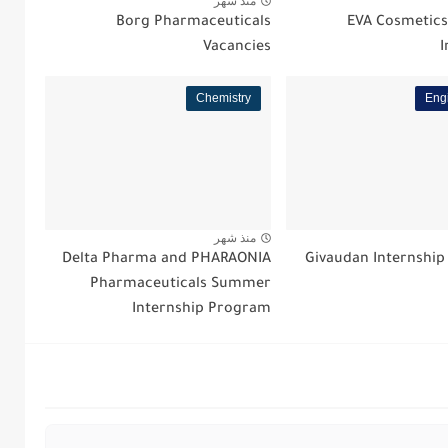
منذ شهر
Borg Pharmaceuticals
EVA Cosmetic
Vacancies
I
Chemistry
Eng
منذ شهر
Delta Pharma and PHARAONIA
Givaudan Internshi
Pharmaceuticals Summer
Internship Program