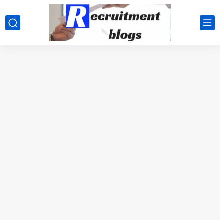
google.com, pub-2091334367487754, DIRECT, f08c47fec0942fa0