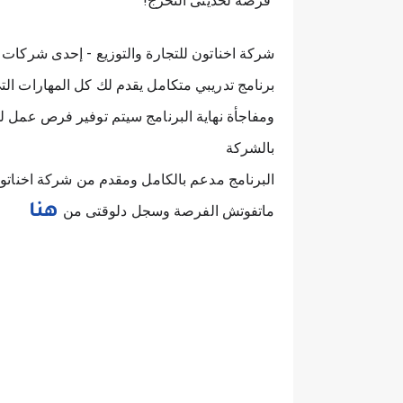
فرصة لحديثى التخرج!
شركة اخناتون للتجارة والتوزيع - إحدى شركات EVA GROUP تقدم برنامج Careery Sales Snipers
برنامج تدريبي متكامل يقدم لك كل المهارات الت
ومفاجأة نهاية البرنامج سيتم توفير فرص عمل للخ
بالشركة
البرنامج مدعم بالكامل ومقدم من شركة اخناتون 
ماتفوتش الفرصة وسجل دلوقتى من
هنا