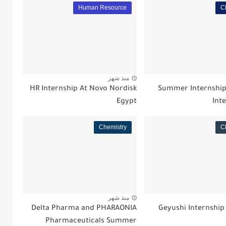
Human Resource
C
منذ شهر
HR Internship At Novo Nordisk
Summer Internship
Egypt
Int
Chemistry
C
منذ شهر
Delta Pharma and PHARAONIA
Geyushi Internshi
Pharmaceuticals Summer