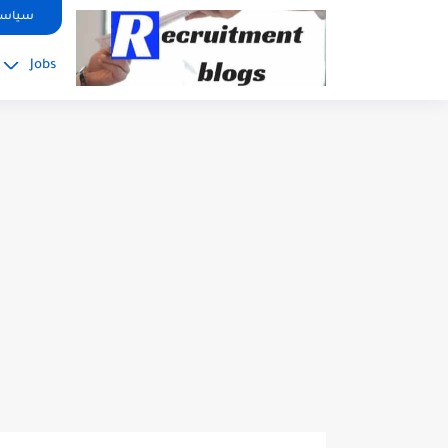
google.com, pub-2091334367487754, DIRECT, f08c47fec0942fa0
سياسة
Jobs