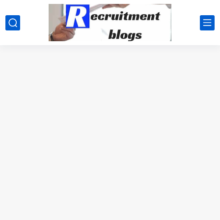
google.com, pub-2091334367487754, DIRECT, f08c47fec0942fa0