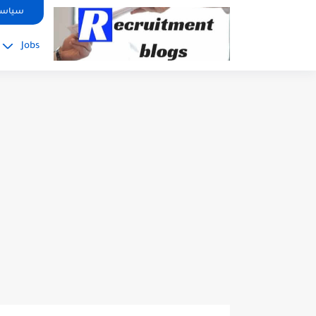
google.com, pub-2091334367487754, DIRECT, f08c47fec0942fa0
سياسة
Jobs