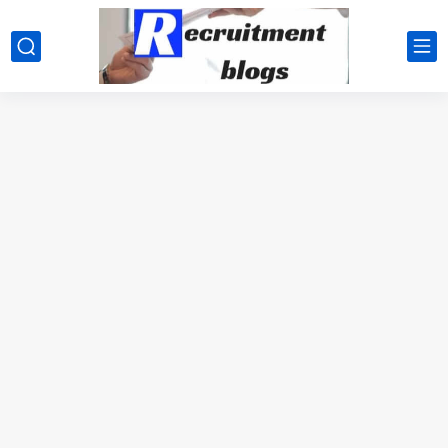
google.com, pub-2091334367487754, DIRECT, f08c47fec0942fa0