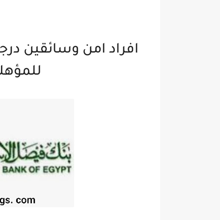
افراد امن وسائقين درج
للمؤهل