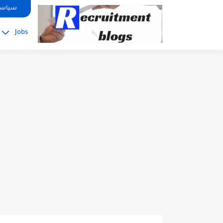
google.com, pub-2091334367487754, DIRECT, f08c47fec0942fa0
سياسة
Jobs