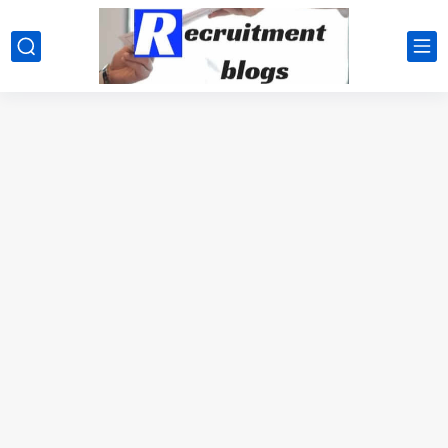
google.com, pub-2091334367487754, DIRECT, f08c47fec0942fa0