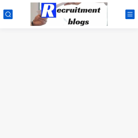
google.com, pub-2091334367487754, DIRECT, f08c47fec0942fa0