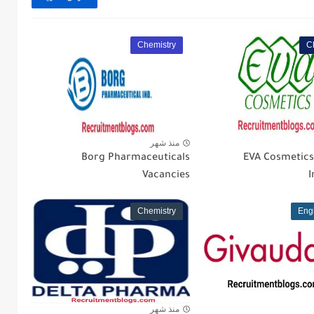
Chemistry
C
منذ شهر
Borg Pharmaceuticals
EVA Cosmetic
Vacancies
I
Chemistry
Eng
منذ شهر