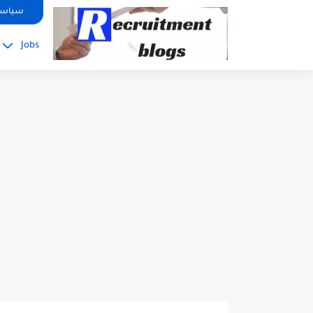
google.com, pub-2091334367487754, DIRECT, f08c47fec0942fa0
سياسة
Jobs